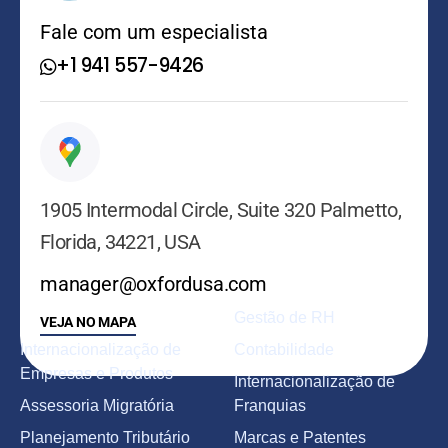
Fale com um especialista
+1 941 557-9426
1905 Intermodal Circle, Suite 320 Palmetto,
Florida, 34221, USA
manager@oxfordusa.com
SERVIÇOS
Gestão de RH
VEJA NO MAPA
Internacionalização de
Contabilidade
Empresas e Produtos
Internacionalização de
Assessoria Migratória
Franquias
Planejamento Tributário
Marcas e Patentes